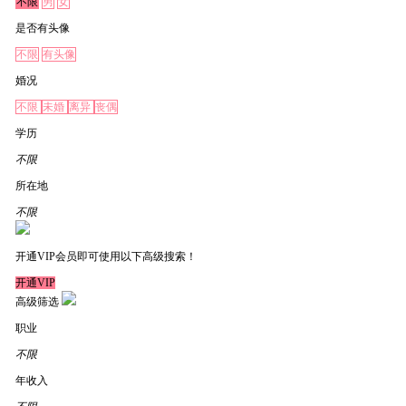
不限
男
女
是否有头像
不限
有头像
婚况
不限
未婚
离异
丧偶
学历
不限
所在地
不限
开通VIP会员即可使用以下高级搜索！
开通VIP
高级筛选
职业
不限
年收入