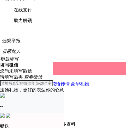
在线支付
助力解锁
违规举报
屏蔽此人
稍后填写
填写微信
礼物中心
取消
您尚未填写微信
请填写后再
查看微信
全部
精美礼物
爱恋表白
花语传情
豪华礼物
与手机同号
送她礼物，更好的表达你的心意
温馨提示
确定
--
只有实名认证会员才可查看更多资料
赠送