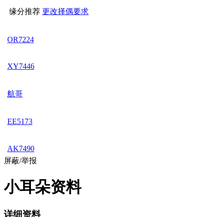
缘分推荐
更改择偶要求
OR7224
XY7446
航哥
EE5173
AK7490
屏蔽/举报
小耳朵资料
详细资料