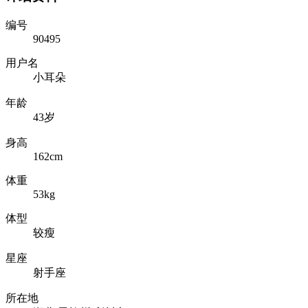
编号
90495
用户名
小耳朵
年龄
43岁
身高
162cm
体重
53kg
体型
较瘦
星座
射手座
所在地