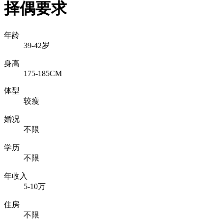
择偶要求
年龄
39-42岁
身高
175-185CM
体型
较瘦
婚况
不限
学历
不限
年收入
5-10万
住房
不限