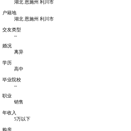
湖北 恩施州 利川市
户籍地
湖北 恩施州 利川市
交友类型
--
婚况
离异
学历
高中
毕业院校
--
职业
销售
年收入
5万以下
购房