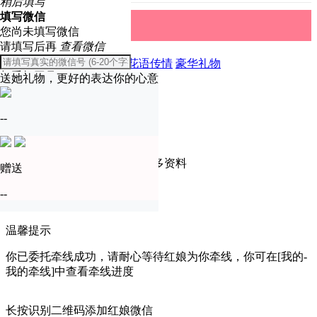
稍后填写
填写微信
礼物中心
取消
您尚未填写微信
请填写后再
查看微信
全部
精美礼物
爱恋表白
花语传情
豪华礼物
与手机同号
送她礼物，更好的表达你的心意
温馨提示
确定
--
只有实名认证会员才可查看更多资料
赠送
去认证
--
暂不认证
温馨提示
你已委托牵线成功，请耐心等待红娘为你牵线，你可在[我的-
我的牵线]中查看牵线进度
长按识别二维码添加红娘微信